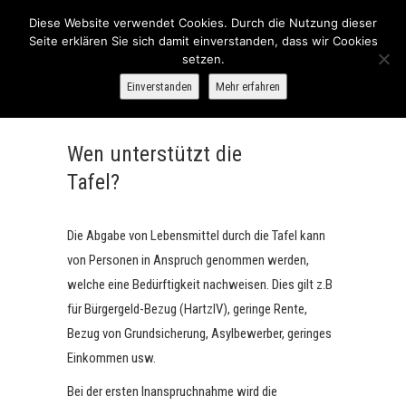
Skip
Tafel
Diese Website verwendet Cookies. Durch die Nutzung dieser
to
Seite erklären Sie sich damit einverstanden, dass wir Cookies
Bitburg
content
setzen.
Einverstanden
Mehr erfahren
Wen unterstützt die
Tafel?
Die Abgabe von Lebensmittel durch die Tafel kann
von Personen in Anspruch genommen werden,
welche eine Bedürftigkeit nachweisen. Dies gilt z.B
für Bürgergeld-Bezug (HartzIV), geringe Rente,
Bezug von Grundsicherung, Asylbewerber, geringes
Einkommen usw.
Bei der ersten Inanspruchnahme wird die