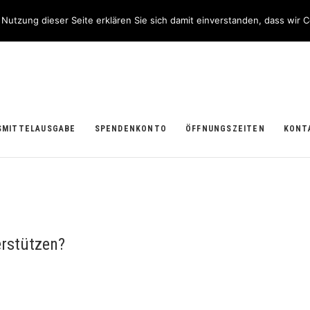
nfo@bitburger-tafel.de
utzung dieser Seite erklären Sie sich damit einverstanden, dass wir C
SMITTELAUSGABE
SPENDENKONTO
ÖFFNUNGSZEITEN
KONT
erstützen?