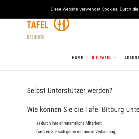
Skip
Neuerburger Straße 16a, 54634 Bitburg
06561670098
i
Diese Website verwendet Cookies. Durch die N
to
Tafel Bitburg
content
HOME
DIE TAFEL
LEBEN
Selbst Unterstützer werden?
Wie können Sie die Tafel Bitburg unt
a) durch Ihre ehrenamtliche Mitarbeit
(setzen Sie sich gerne mit uns in Verbindung)